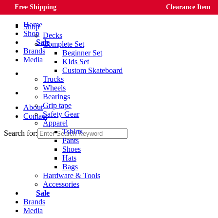
Free Shipping
Clearance Item
Skip to content
Home
Shop
Shop
Decks
Sale
Complete Set
Brands
Beginner Set
Media
KIds Set
Custom Skateboard
Trucks
Wheels
Bearings
Grip tape
About
Safety Gear
Contact
Apparel
Tshirts
Search for:
Pants
Shoes
Hats
Bags
Hardware & Tools
Accessories
Sale
Brands
Media