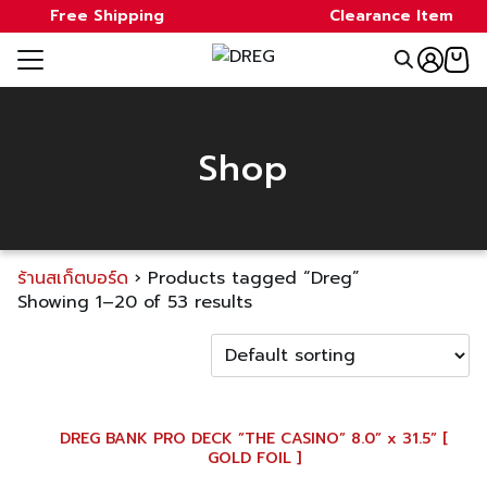
Skip
Free Shipping
Clearance Item
to
Search
content
for:
e
Shop
ale
ds
ร้านสเก็ตบอร์ด
›
Products tagged “Dreg”
a
Showing 1–20 of 53 results
t
DREG BANK PRO DECK ”THE CASINO” 8.0” x 31.5” [
GOLD FOIL ]
act