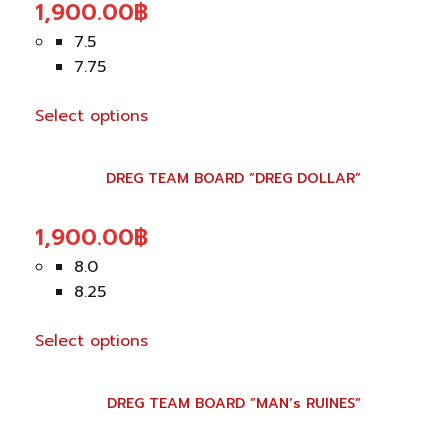
1,900.00
฿
page
variants.
The
7.5
options
7.75
may
be
Select options
chosen
This
on
product
DREG TEAM BOARD ”DREG DOLLAR”
the
has
product
multiple
1,900.00
฿
page
variants.
The
8.0
options
8.25
may
be
Select options
chosen
This
on
product
DREG TEAM BOARD ”MAN’s RUINES”
the
has
product
multiple