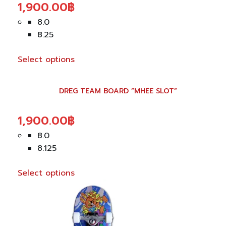
1,900.00
฿
page
variants.
The
8.0
options
8.25
may
be
Select options
chosen
This
on
product
DREG TEAM BOARD ”MHEE SLOT”
the
has
product
multiple
1,900.00
฿
page
variants.
The
8.0
options
8.125
may
be
Select options
chosen
on
the
product