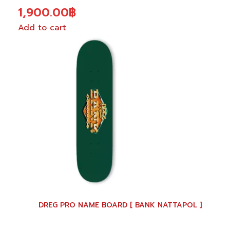
1,900.00
฿
Add to cart
This
product
has
multiple
variants.
The
options
may
be
chosen
on
the
product
DREG PRO NAME BOARD [ BANK NATTAPOL ]
page