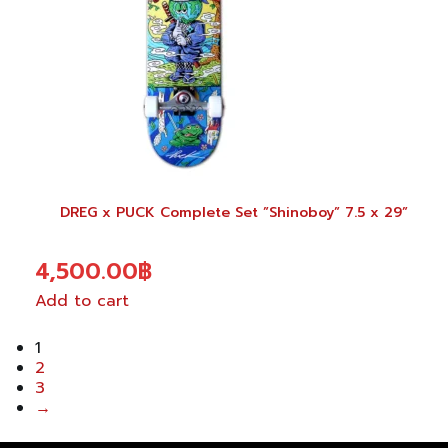
DREG x PUCK Complete Set ”Shinoboy” 7.5 x 29”
4,500.00
฿
Add to cart
1
2
3
→