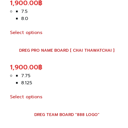
1,900.00
฿
7.5
8.0
Select options
This
product
DREG PRO NAME BOARD [ CHAI THAWATCHAI ]
has
multiple
1,900.00
฿
variants.
The
7.75
options
8.125
may
be
Select options
chosen
This
on
product
DREG TEAM BOARD ”888 LOGO”
the
has
product
multiple