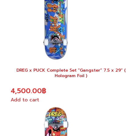
page
DREG x PUCK Complete Set ”Gangster” 7.5 x 29” (
Hologram Foil )
4,500.00
฿
Add to cart