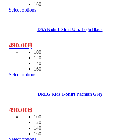
chosen
160
on
Select options
the
This
product
product
page
has
DSA Kids T-Shirt Uni. Logo Black
multiple
variants.
The
490.00
฿
options
100
may
120
be
140
chosen
160
on
Select options
the
This
product
product
page
has
DREG Kids T-Shirt Pacman Grey
multiple
variants.
The
490.00
฿
options
100
may
120
be
140
chosen
160
on
Select options