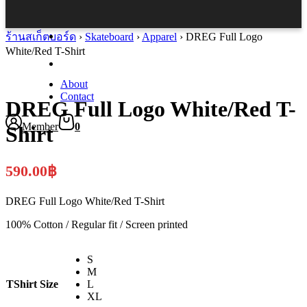
ร้านสเก็ตบอร์ด
›
Skateboard
›
Apparel
›
DREG Full Logo
White/Red T-Shirt
About
Contact
DREG Full Logo White/Red T-
Member
0
Shirt
590.00
฿
DREG Full Logo White/Red T-Shirt
100% Cotton / Regular fit / Screen printed
S
M
TShirt Size
L
XL