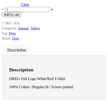
Clear
DREG
Full
Add to cart
Logo
White/Red
SKU:
N/A
T-
Categories:
Apparel
,
Tshirts
Shirt
Tag:
Dreg
quantity
Brand:
Dreg
Description
Description
DREG Full Logo White/Red T-Shirt
100% Cotton / Regular fit / Screen printed