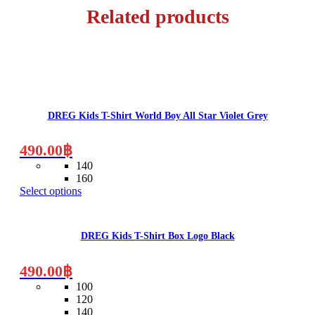
Related products
This
product
has
DREG Kids T-Shirt World Boy All Star Violet Grey
multiple
variants.
The
490.00
฿
options
140
may
160
be
Select options
chosen
This
on
product
the
has
product
DREG Kids T-Shirt Box Logo Black
multiple
page
variants.
The
490.00
฿
options
100
may
120
be
140