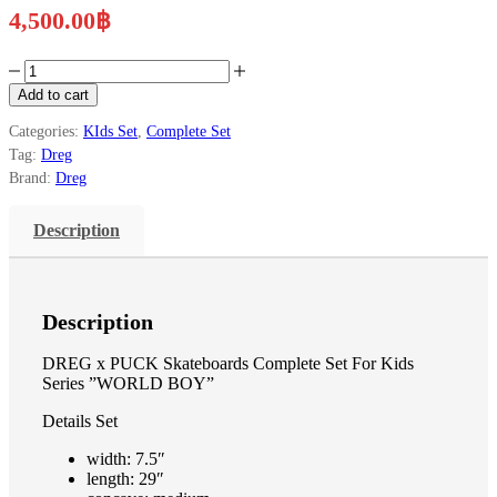
4,500.00
฿
DREG
x
Add to cart
PUCK
Complete
Categories:
KIds Set
,
Complete Set
Set
Tag:
Dreg
''Gangster''
Brand:
Dreg
7.5
x
29''
Description
(
Hologram
Foil
)
Description
quantity
DREG x PUCK Skateboards Complete Set For Kids
Series ”WORLD BOY”
Details Set
width: 7.5″
length: 29″