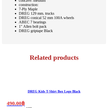
concave: medium
construction:
7-Ply Maple
DREG 129 mm. trucks
DREG conical 52 mm 100A wheels
ABEC 7 bearings
1″ Allen bolt pack
DREG griptape Black
Related products
This
product
has
DREG Kids T-Shirt Box Logo Black
multiple
variants.
The
490.00
฿
options