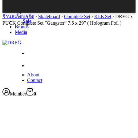
Accessories
ร้านสเก็ตบอร์ด
›
Skateboard
›
Complete Set
›
KIds Set
›
DREG x
Sale
PUCK Complete Set ”Gangster” 7.5 x 29” ( Hologram Foil )
Brands
Media
About
Contact
Member
0