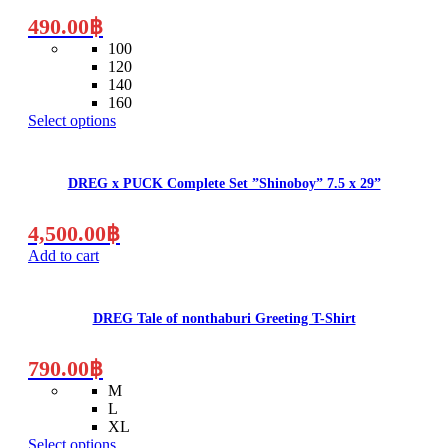
490.00
฿
100
120
140
160
Select options
DREG x PUCK Complete Set ”Shinoboy” 7.5 x 29”
4,500.00
฿
Add to cart
This
product
has
DREG Tale of nonthaburi Greeting T-Shirt
multiple
variants.
The
790.00
฿
options
M
may
L
be
XL
chosen
Select options