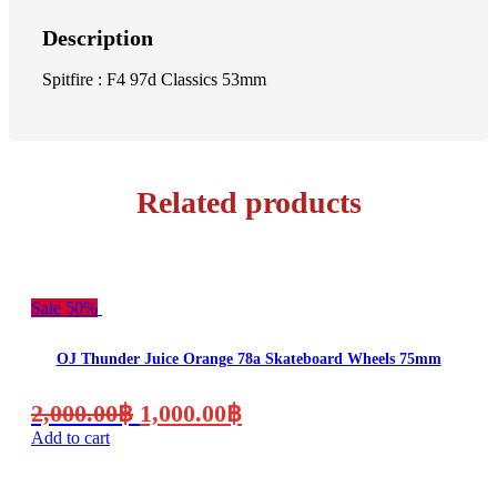
Description
Spitfire : F4 97d Classics 53mm
Related products
Sale 50%
OJ Thunder Juice Orange 78a Skateboard Wheels 75mm
Original
Current
2,000.00
฿
1,000.00
฿
price
price
Add to cart
was:
is: