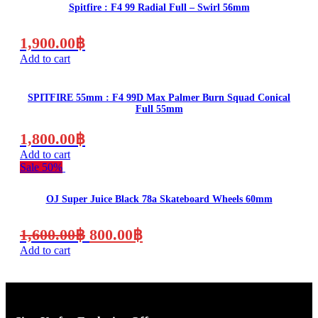
2,000.00฿.
1,000.00฿.
Spitfire : F4 99 Radial Full – Swirl 56mm
1,900.00
฿
Add to cart
SPITFIRE 55mm : F4 99D Max Palmer Burn Squad Conical
Full 55mm
1,800.00
฿
Add to cart
Sale 50%
OJ Super Juice Black 78a Skateboard Wheels 60mm
Original
Current
1,600.00
฿
800.00
฿
price
price
Add to cart
was:
is:
1,600.00฿.
800.00฿.