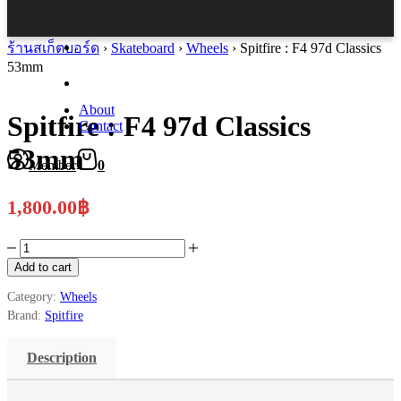
ร้านสเก็ตบอร์ด
›
Skateboard
›
Wheels
›
Spitfire : F4 97d Classics
53mm
About
Spitfire : F4 97d Classics
Contact
53mm
Member
0
1,800.00
฿
Spitfire
:
Add to cart
F4
97d
Category:
Wheels
Classics
Brand:
Spitfire
53mm
quantity
Description