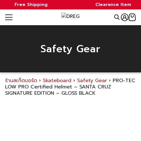
Skip
Free Shipping
Clearance Item
to
Search
content
for:
e
Safety Gear
ale
ds
ร้านสเก็ตบอร์ด
›
Skateboard
›
Safety Gear
›
PRO-TEC
a
LOW PRO Certified Helmet – SANTA CRUZ
SIGNATURE EDITION – GLOSS BLACK
t
act