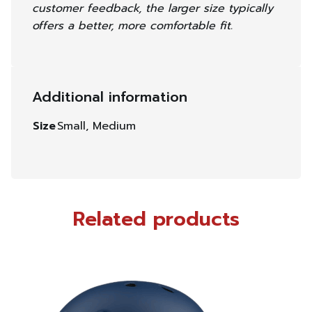
customer feedback, the larger size typically
offers a better, more comfortable fit.
Additional information
Size
Small, Medium
Related products
This
product