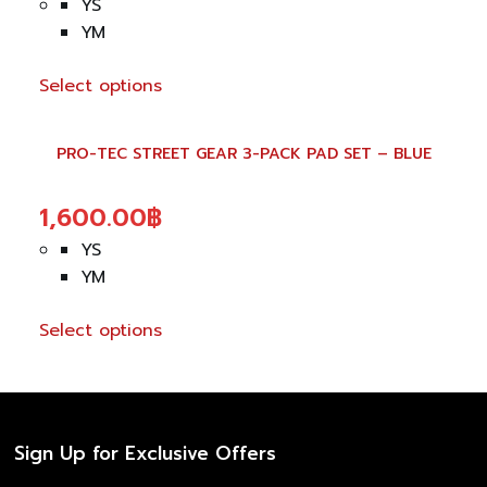
The
YS
options
YM
may
be
Select options
chosen
This
on
product
PRO-TEC STREET GEAR 3-PACK PAD SET – BLUE
the
has
product
multiple
1,600.00
฿
page
variants.
The
YS
options
YM
may
be
Select options
chosen
on
the
product
Sign Up for Exclusive Offers
page