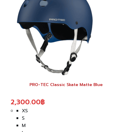
has
multiple
variants.
The
options
may
be
chosen
on
the
product
PRO-TEC Classic Skate Matte Blue
page
2,300.00
฿
XS
S
M