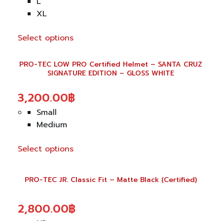
L
XL
Select options
This
product
PRO-TEC LOW PRO Certified Helmet – SANTA CRUZ
SIGNATURE EDITION – GLOSS WHITE
has
multiple
3,200.00
฿
variants.
The
Small
options
Medium
may
be
Select options
chosen
This
on
product
PRO-TEC JR. Classic Fit – Matte Black (Certified)
the
has
product
multiple
2,800.00
฿
page
variants.