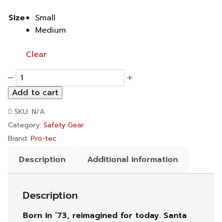
Size
Small
Medium
Clear
PRO-
TEC
Add to cart
LOW
PRO
SKU:
N/A
Certified
Helmet
Category:
Safety Gear
-
Brand:
Pro-tec
SANTA
CRUZ
Description
Additional information
SIGNATURE
EDITION
-
GLOSS
Description
BLACK
quantity
Born in ‘73, reimagined for today. Santa