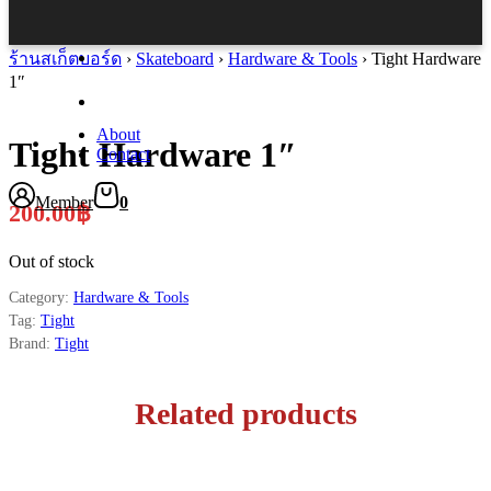
ร้านสเก็ตบอร์ด
›
Skateboard
›
Hardware & Tools
›
Tight Hardware
1″
About
Tight Hardware 1″
Contact
Member
0
200.00
฿
Out of stock
Category:
Hardware & Tools
Tag:
Tight
Brand:
Tight
Related products