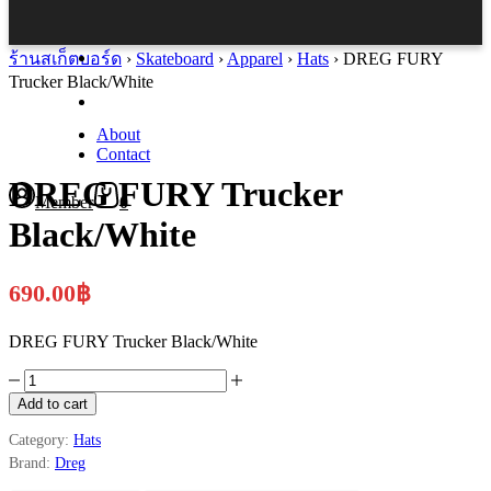
ร้านสเก็ตบอร์ด
›
Skateboard
›
Apparel
›
Hats
›
DREG FURY
Trucker Black/White
About
Contact
DREG FURY Trucker
Member
0
Black/White
690.00
฿
DREG FURY Trucker Black/White
DREG
FURY
Add to cart
Trucker
Black/White
Category:
Hats
quantity
Brand:
Dreg