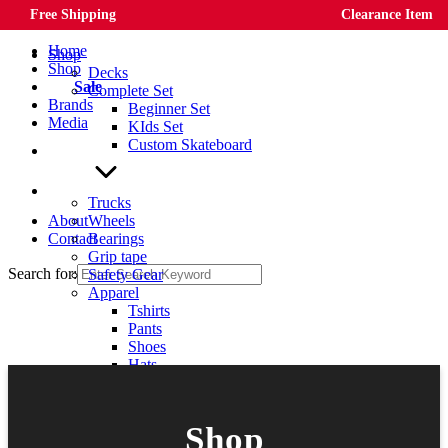
Free Shipping
Clearance Item
Skip to content
Home
Shop
Shop
Decks
Sale
Complete Set
Brands
Beginner Set
Media
KIds Set
Custom Skateboard
Trucks
About
Wheels
Contact
Bearings
Grip tape
Search for:
Safety Gear
Apparel
Tshirts
Pants
Shoes
Hats
Bags
Shop
Hardware & Tools