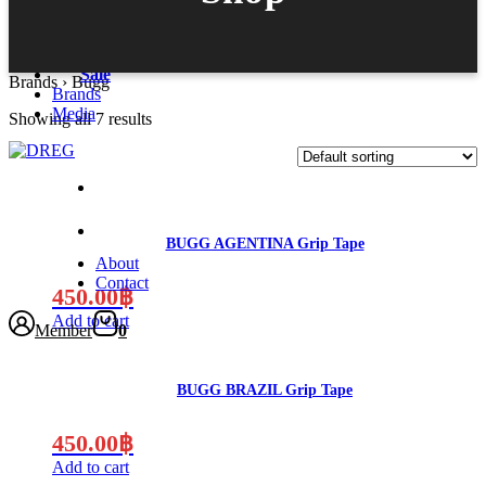
Accessories
Sale
Brands
›
Bugg
Brands
Media
Showing all 7 results
BUGG AGENTINA Grip Tape
About
Contact
450.00
฿
Add to cart
Member
0
BUGG BRAZIL Grip Tape
450.00
฿
Add to cart