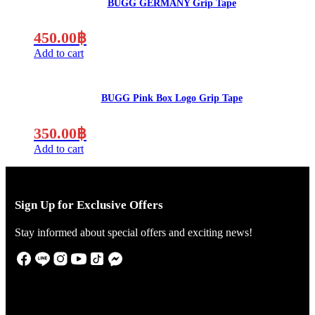
BUGG GERMANY Grip Tape
450.00
฿
Add to cart
BUGG Pink Box Logo Grip Tape
350.00
฿
Add to cart
Sign Up for Exclusive Offers
Stay informed about special offers and exciting news!